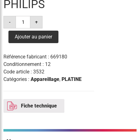
PHILIPS
quantité
-
+
de
platine
elec
Ajouter au panier
hid-
dv
prog
xt
Référence fabricant :
669180
70w
cdo
Conditionnement : 12
q
Code article :
3532
philips
Catégories :
Appareillage
,
PLATINE
Fiche technique