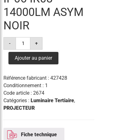
14000LM ASYM
NOIR
quantité
-
+
de
projecteur
led
Ajouter au panier
100w
3°k
ip66
ik08
Référence fabricant :
427428
14000lm
asym
Conditionnement : 1
noir
Code article :
2674
Catégories :
Luminaire Tertiaire
,
PROJECTEUR
Fiche technique