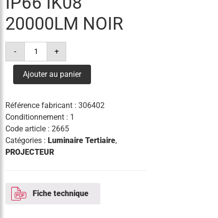
IP66 IK08
20000LM NOIR
quantité
-
+
de
projecteur
led
Ajouter au panier
133w
4°k
ip66
ik08
Référence fabricant :
306402
20000lm
noir
Conditionnement : 1
Code article :
2665
Catégories :
Luminaire Tertiaire
,
PROJECTEUR
Fiche technique