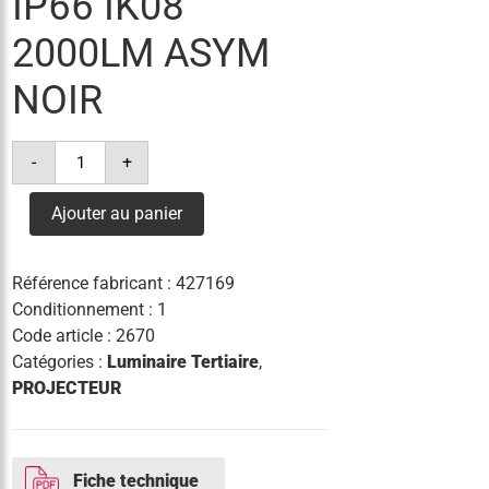
IP66 IK08
2000LM ASYM
NOIR
quantité
-
+
de
projecteur
led
Ajouter au panier
16w
3°k
ip66
ik08
Référence fabricant :
427169
2000lm
asym
Conditionnement : 1
noir
Code article :
2670
Catégories :
Luminaire Tertiaire
,
PROJECTEUR
Fiche technique