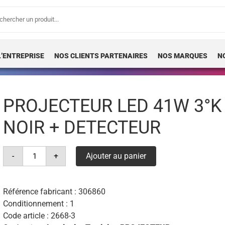
erche
 :
L’ENTREPRISE
NOS CLIENTS PARTENAIRES
NOS MARQUES
N
PROJECTEUR LED 41W 3°K 
NOIR + DETECTEUR
quantité
-
+
Ajouter au panier
de
projecteur
led
41w
3°k
Référence fabricant :
306860
ip65
Conditionnement : 1
ik07
6000lm
Code article :
2668-3
noir