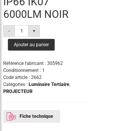
IP66 IK07
6000LM NOIR
quantité
-
+
de
projecteur
led
Ajouter au panier
41w
4°k
ip66
ik07
Référence fabricant :
305962
6000lm
noir
Conditionnement : 1
Code article :
2662
Catégories :
Luminaire Tertiaire
,
PROJECTEUR
Fiche technique