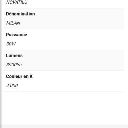
NOVATILU
Dénomination
MILAN
Puissance
30W
Lumens
3900lm
Couleur en K
4 000