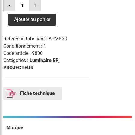
quantité
-
+
de
projecteur
milan
Ajouter au panier
s
24
leds
30w
Référence fabricant :
APMS30
4°k
3900lm
Conditionnement : 1
Code article :
9800
Catégories :
Luminaire EP
,
PROJECTEUR
Fiche technique
Marque